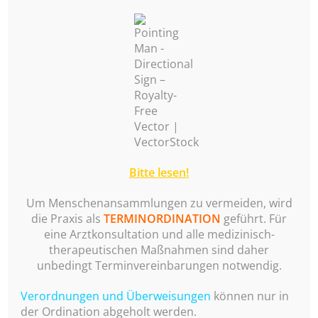
uns eine enge Zusammenarbeit verbindet.
Wir wünschen Ihnen einen übersichtlichen und
informativen Aufenthalt auf unserer Homepage!
Dr. Melanie Wölk & Team
Bitte lesen!
Datenschutz
Impressum
Copyright © 2026 Dr. Melanie Wölk
–
Glob Theme von
Um Menschenansammlungen zu vermeiden, wird
FameThemes
die Praxis als
TERMINORDINATION
geführt. Für
eine Arztkonsultation und alle medizinisch-
therapeutischen Maßnahmen sind daher
unbedingt Terminvereinbarungen notwendig.
Verordnungen und Überweisungen
können nur in
der Ordination abgeholt werden.