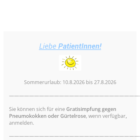
Direkt
zum
Inhalt
Notfall
–
Liebe
PatientInnen!
Home
Herzlich willkommen!
Sommerurlaub: 10.8.2026 bis 27.8.2026
——————————————————————————
Auf folgenden Seiten erfahren Sie mehr über
unsere allgemeinmedizinische Hausarztpraxis in
Sie können sich für eine
Gratisimpfung gegen
der Weinviertler Stadtgemeinde Gerasdorf,
Pneumokokken
oder
Gürtelrose
, wenn verfügbar
,
unmittelbar an der Stadtgrenze zu Wien.
anmelden.
Praktischer Weise befindet sich unsere Ordination
direkt über der
Stadtapotheke Gerasdorf
, mit der
——————————————————————————